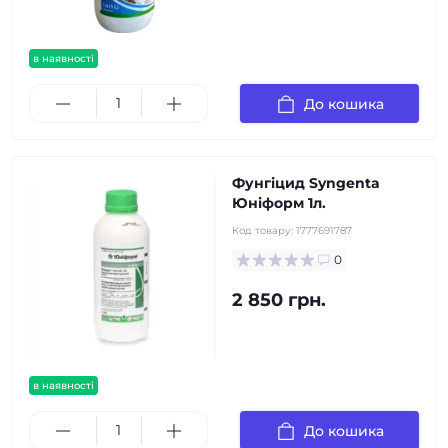
в наявності
До кошика
Фунгіцид Syngenta
Юніформ 1л.
Код товару:
1777691787
0
2 850 грн.
в наявності
До кошика