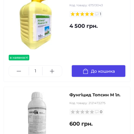
Код товару:
67513043
1
4 500 грн.
в наявності
До кошика
Фунгіцид Топсин М 1л.
Код товару:
2121472275
0
600 грн.