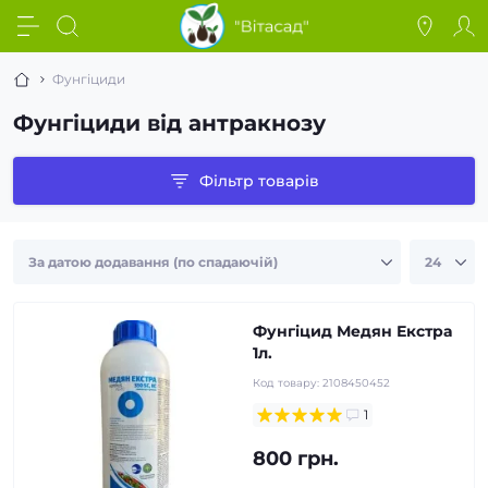
Фунгіциди
Фунгіциди від антракнозу
Фільтр товарів
Фунгіцид Медян Екстра
1л.
Код товару:
2108450452
1
800 грн.