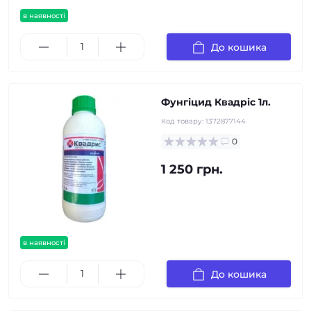
в наявності
До кошика
Фунгіцид Квадріс 1л.
Код товару:
1372877144
0
1 250 грн.
в наявності
До кошика