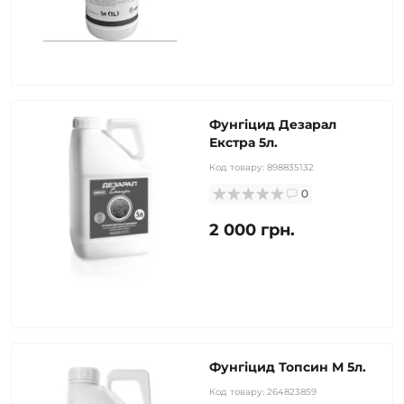
Фунгіцид Дезарал
Екстра 5л.
Код товару:
898835132
0
2 000 грн.
Фунгіцид Топсин М 5л.
Код товару:
264823859