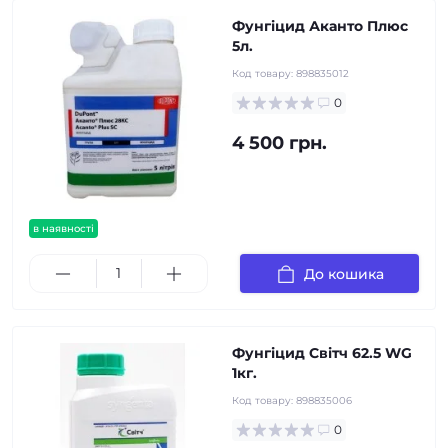
Фунгіцид Аканто Плюс
5л.
Код товару:
898835012
0
4 500 грн.
в наявності
До кошика
Фунгіцид Світч 62.5 WG
1кг.
Код товару:
898835006
0