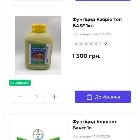
Фунгіцид Кабріо Топ
BASF 1кг.
Код товару:
1746620274
0
1 300 грн.
в наявності
До кошика
Фунгіцид Коронет
Bayer 1л.
Код товару:
1742932215