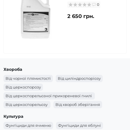
0
2 650 грн.
Хвороба
Від чорної плямистості
Від циліндроспоріозу
Від церкоспорозу
Від церкоспорельозної прикореневої гнилі
Від церкоспорельозу
Від хвороб зберігання
Від фузаріозної кореневої гнилі
Від фузаріозу
Культура
Від фомопсису
Від фомопсидозу
Від фомозу
Фунгіциди для ячменю
Фунгіциди для яблуні