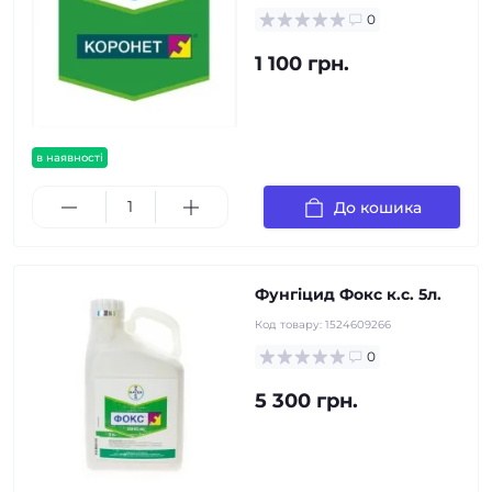
0
1 100 грн.
в наявності
До кошика
Фунгіцид Фокс к.с. 5л.
Код товару:
1524609266
0
5 300 грн.