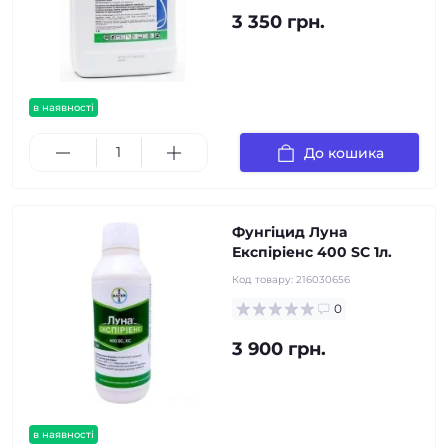
3 350 грн.
в наявності
До кошика
Фунгіцид Луна
Експіріенс 400 SC 1л.
Код товару:
216030656
0
3 900 грн.
в наявності