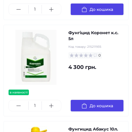
До кошика
Фунгіцид Коронет к.с.
5л
Код товару:
215211935
0
4 300 грн.
в наявності
До кошика
Фунгицид Абакус 10л.