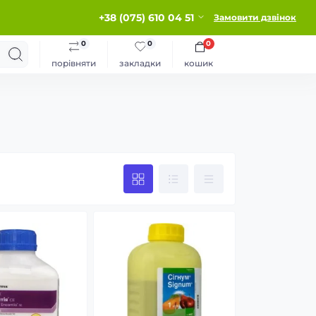
+38 (075) 610 04 51
Замовити дзвінок
0
0
0
порівняти
закладки
кошик