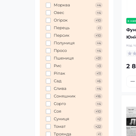
Морква
+4
Овес
+4
Огірок
+10
в ная
Перець
+1
Фун
Персик
+10
Юні
Полуниця
+4
Код т
Просо
+4
Пшениця
+31
2 8
Рис
+3
Ріпак
+11
Сад
+6
Слива
+4
Соняшник
+16
Сорго
+4
Соя
+10
Суниця
+2
Томат
+22
Троянда
+1