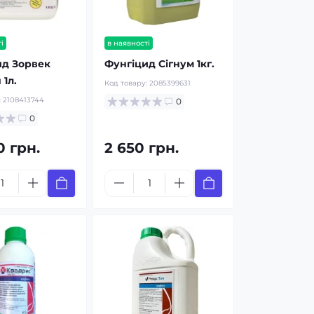
і
в наявності
ид Зорвек
Фунгіцид Сігнум 1кг.
 1л.
Код товару:
2085399631
:
2108413744
0
0
0 грн.
2 650 грн.