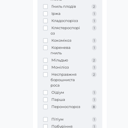
Гниль плодів
2
Іржа
1
Кладоспоріоз
1
Клястероспорі
1
оз
Кокомікоз
1
Коренева
1
гниль
Мільдью
2
Моніліоз
1
Несправжня
2
борошниста
роса
Оїдіум
1
Парша
1
Пероноспороз
8
Пітіум
1
Побуріння
1