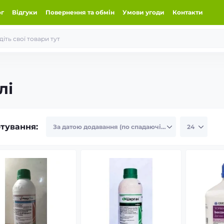
ог
Відгуки
Повернення та обмін
Умови угоди
Контакти
лі
тування: