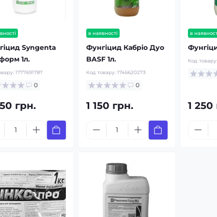
вності
в наявності
в наявност
гіцид Syngenta
Фунгіцид Кабріо Дуо
Фунгіци
форм 1л.
BASF 1л.
Код товару
овару:
1777691787
Код товару:
1746620273
0
0
50 грн.
1 150 грн.
1 250