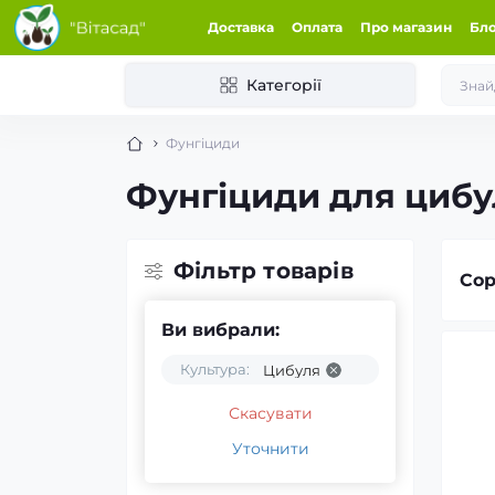
Доставка
Оплата
Про магазин
Бл
Категорії
Фунгіциди
Фунгіциди для цибу
Фільтр товарів
Сор
Ви вибрали:
Культура:
Цибуля
Скасувати
Уточнити