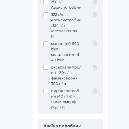
250 г/л
1
Азоксистробин
322 г/л
1
Азоксистробин
, 124 г/л
Металаксила-
М
манкоцеб 640
1
г/кг +
металаксил-М
40 г/кг
оксатиапипрол
1
ин - 30 г / л,
фамаксадон -
300 г / л
пираклостроб
1
ин (40 г / л) +
диметоморф
(72 г / л)
Країна виробник