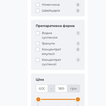
Німеччина
3
Швейцарія
3
Препаративна форма
Водна
1
суспензія
Гранули
1
Концентрат
2
емульсії
Концентрат
1
суспензії
Ціна
-
грн.