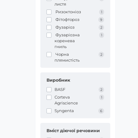
листя
Ризоктоніоз
1
Фітофтороз
9
Фузаріоз
2
Фузаріозна
1
коренева
гниль
Чорна
2
плямистість
Виробник
BASF
2
Corteva
1
Agriscience
Syngenta
6
Вміст діючої речовини