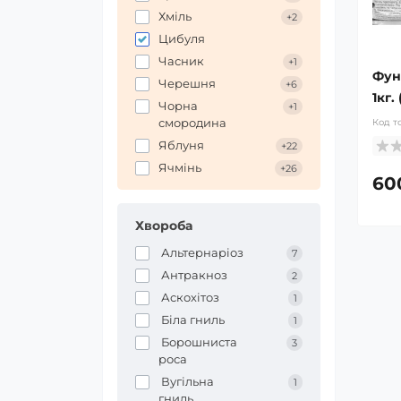
Хміль
+2
Цибуля
Часник
+1
Фун
Черешня
+6
1кг.
Чорна
+1
смородина
Код т
Яблуня
+22
Ячмінь
+26
60
Хвороба
Альтернаріоз
7
Антракноз
2
Аскохітоз
1
Біла гниль
1
Борошниста
3
роса
Вугільна
1
гниль