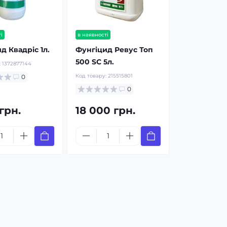
і
в наявності
д Квадріс 1л.
Фунгіцид Ревус Топ
500 SC 5л.
:
1372877144
Код товару:
215515801
0
0
 грн.
18 000 грн.