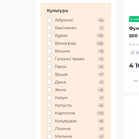
Культура
в ная
Абрикос
+4
Баклажан
Фун
+1
500 
Буряк
+19
Виноград
+29
Код т
Вишня
+5
Газонні трави
+2
4 1
Горох
+6
Груша
+7
Диня
+1
Жито
+9
Кавун
+1
Капуста
+6
Картопля
+13
Кукурудза
+6
Лохина
+1
Малина
+1