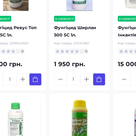
вності
в наявності
в наявност
гіцид Ревус Топ
Фунгіцид Ширлан
Фунгіц
SC 1л.
500 SC 1л.
Інкантія
овару:
2299342929
Код товару:
2121312801
Код товару
0
0
00 грн.
1 950 грн.
15 00