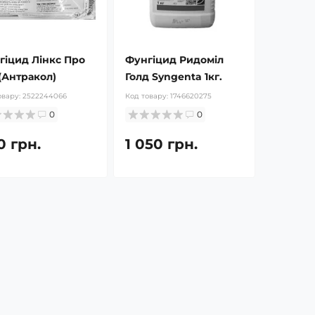
гіцид Лінкс Про
Фунгіцид Ридоміл
 (Антракол)
Голд Syngenta 1кг.
овару:
2522244066
Код товару:
1746620275
0
0
0 грн.
1 050 грн.