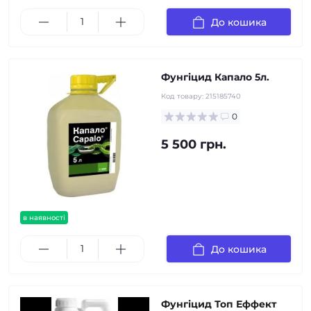
До кошика
Фунгіцид Капало 5л.
Код товару:
215185740
0
5 500 грн.
в наявності
До кошика
Фунгіцид Топ Еффект