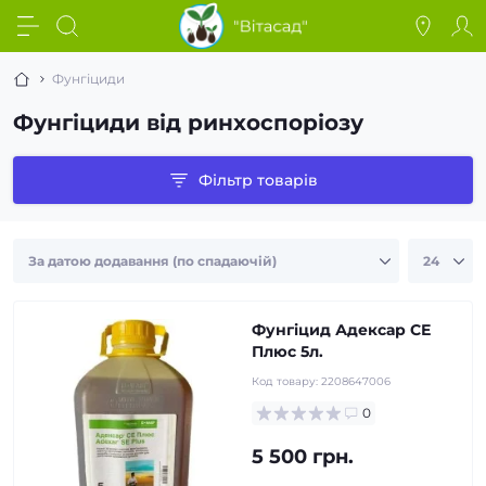
Фунгіциди
Фунгіциди від ринхоспоріозу
Фільтр товарів
Фунгіцид Адексар СЕ
Плюс 5л.
Код товару:
2208647006
0
5 500 грн.