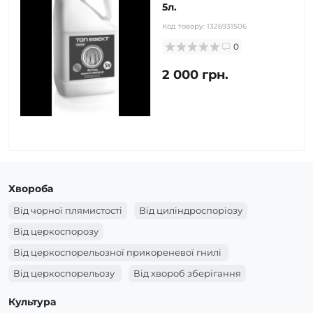
5л.
Код товару:
1326931506
0
2 000 грн.
Хвороба
Від чорної плямистості
Від циліндроспоріозу
Від церкоспорозу
Від церкоспорельозної прикореневої гнилі
Від церкоспорельозу
Від хвороб зберігання
Від фузаріозної кореневої гнилі
Від фузаріозу
Культура