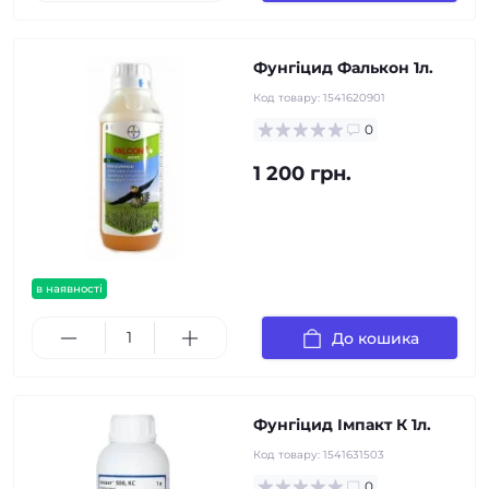
Фунгіцид Фалькон 1л.
Код товару:
1541620901
0
1 200 грн.
в наявності
До кошика
Фунгіцид Імпакт К 1л.
Код товару:
1541631503
0