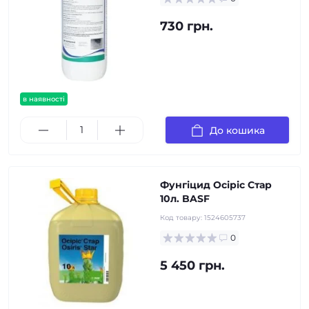
730 грн.
в наявності
До кошика
Фунгіцид Осіріс Стар
10л. BASF
Код товару:
1524605737
0
5 450 грн.