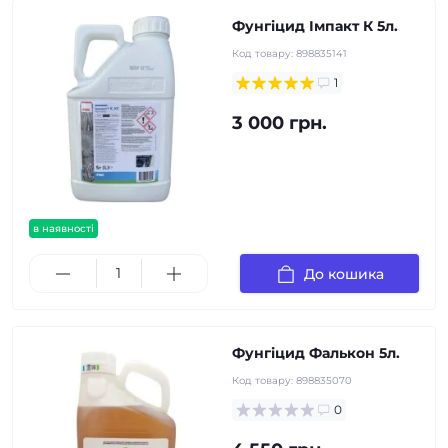
Фунгіцид Імпакт К 5л.
Код товару:
898835141
1
3 000 грн.
в наявності
До кошика
Фунгіцид Фалькон 5л.
Код товару:
898835070
0