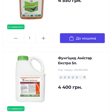
4 550 грн.
в наявності
До кошика
Фунгіцид Амістар
Екстра 5л.
Код товару:
264823284
0
4 400 грн.
в наявності