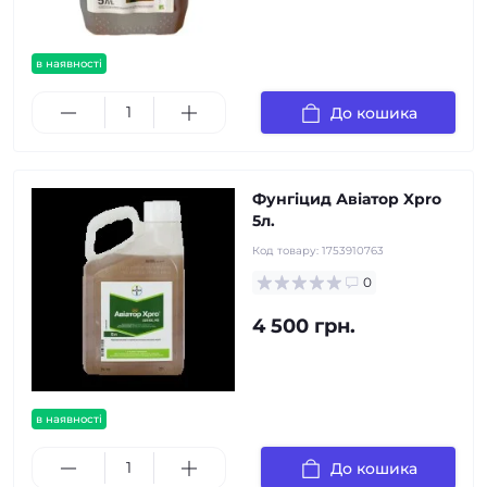
в наявності
До кошика
Фунгіцид Авіатор Xpro
5л.
Код товару:
1753910763
0
4 500 грн.
в наявності
До кошика