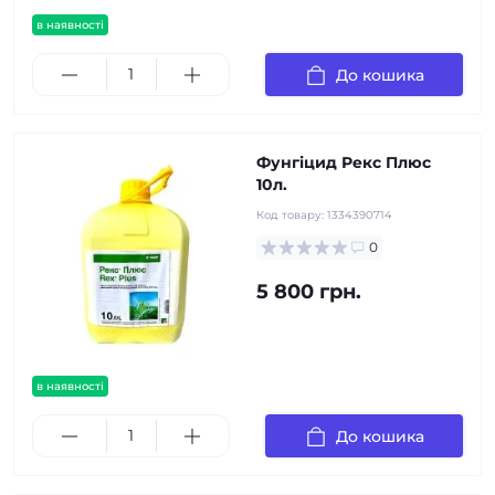
в наявності
До кошика
Фунгіцид Рекс Плюс
10л.
Код товару:
1334390714
0
5 800 грн.
в наявності
До кошика