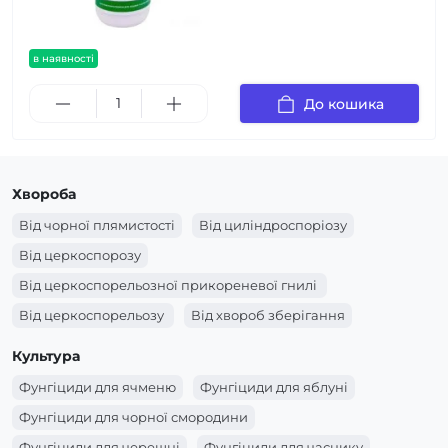
в наявності
До кошика
Хвороба
Від чорної плямистості
Від циліндроспоріозу
Від церкоспорозу
Від церкоспорельозної прикореневої гнилі
Від церкоспорельозу
Від хвороб зберігання
Від фузаріозної кореневої гнилі
Від фузаріозу
Культура
Від фомопсису
Від фомопсидозу
Від фомозу
Фунгіциди для ячменю
Фунгіциди для яблуні
Від фітофторозу
Від філостиктозу
Фунгіциди для чорної смородини
Від темно-бурої плямистості
Від стемфіліозу
Фунгіциди для черешні
Фунгіциди для часнику