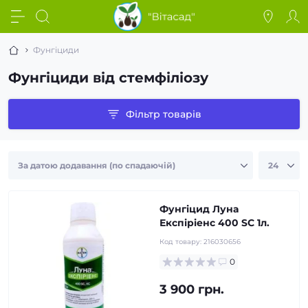
Фунгіциди
Фунгіциди від стемфіліозу
Фільтр товарів
Фунгіцид Луна
Експіріенс 400 SC 1л.
Код товару:
216030656
0
3 900 грн.