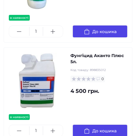
в наявності
До кошика
Фунгіцид Аканто Плюс
5л.
Код товару:
898835012
0
4 500 грн.
в наявності
До кошика