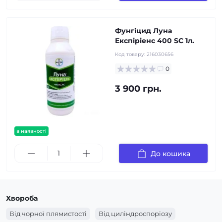
Фунгіцид Луна
Експіріенс 400 SC 1л.
Код товару:
216030656
0
3 900 грн.
в наявності
До кошика
Хвороба
Від чорної плямистості
Від циліндроспоріозу