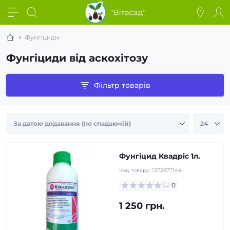
Фунгіциди
Фунгіциди від аскохітозу
Фільтр товарів
Фунгіцид Квадріс 1л.
Код товару:
1372877144
0
1 250 грн.