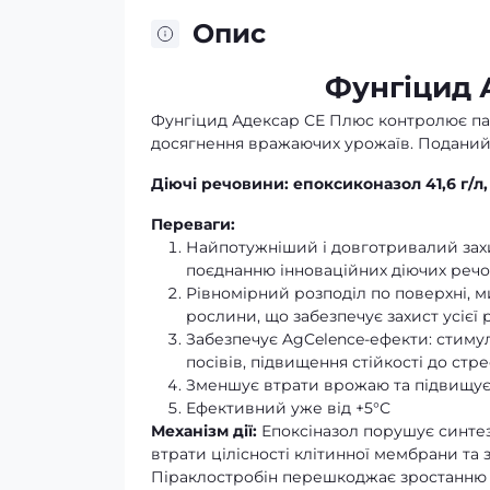
Опис
Фунгіцид 
Фунгіцид Адексар СЕ Плюс контролює па
досягнення вражаючих урожаїв. Поданий
Діючі речовини: епоксиконазол 41,6 г/л, 
Переваги:
Найпотужніший і довготривалий зах
поєднанню інноваційних діючих речов
Рівномірний розподіл по поверхні, м
рослини, що забезпечує захист усієї
Забезпечує AgCelence-ефекти: стимул
посівів, підвищення стійкості до стр
Зменшує втрати врожаю та підвищує 
Ефективний уже від +5°С
Механізм дії:
Епоксіназол порушує синтез
втрати цілісності клітинної мембрани та 
Піраклостробін перешкоджає зростанню г