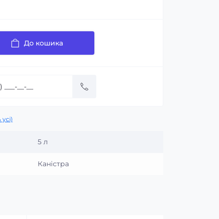
До кошика
 усі)
5 л
Каністра