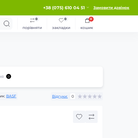
+38 (075) 610 04 51
Замовити дзвінок
0
0
0
порівняти
закладки
кошик
ня
0
ик:
BASF
Відгуки:
0