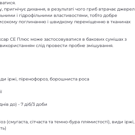
ватися.
, пригнічує дихання, в результаті чого гриб втрачає джерел
фільними і гідрофільними властивостями, тобто добре
 високому поглинанню і швидкому переміщенню в тканинах
ксар СЕ Плюс може застосовуватися в бакових сумішах з
 використанням слід провести пробне змішування.
види іржі, піренофороз, борошниста роса
ї
ів до) - 7 діб/3 доби
оз (смугаста, сітчаста та темно-бура плямистості), види іржі,
ть)