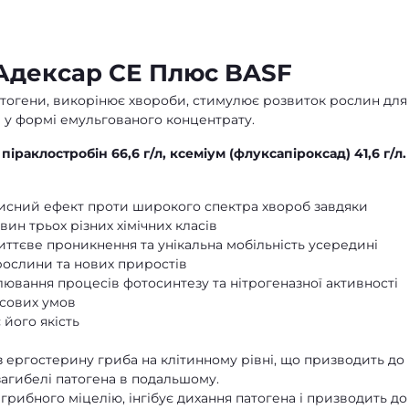
Адексар СЕ Плюс BASF
тогени, викорінює хвороби, стимулює розвиток рослин для
 у формі емульгованого концентрату.
піраклостробін 66,6 г/л, ксеміум (флуксапіроксад) 41,6 г/л.
исний ефект проти широкого спектра хвороб завдяки
ин трьох різних хімічних класів
иттєве проникнення та унікальна мобільність усередині
 рослини та нових приростів
ювання процесів фотосинтезу та нітрогеназної активності
есових умов
його якість
 ергостерину гриба на клітинному рівні, що призводить до
загибелі патогена в подальшому.
рибного міцелію, інгібує дихання патогена і призводить до