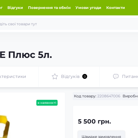
ог
Відгуки
Повернення та обмін
Умови угоди
Контакти
Е Плюс 5л.
ктеристики
Відгуків
Питан
0
Код товару:
2208647006
Виробн
в наявності
5 500 грн.
Швидке замовлення