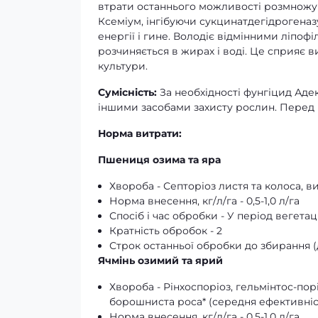
втрати останнього можливості розмножу
Ксеміум, інгібуючи сукцинатдегідрогеназу
енергії і гине. Володіє відмінними ліпо
розчиняється в жирах і воді. Це сприяє
культури.
Сумісність:
За необхідності фунгіцид Аде
іншими засобами захисту рослин. Перед
Норма витрати:
Пшениця озима та яра
Хвороба - Септоріоз листя та колоса, 
Норма внесення, кг/л/га - 0,5-1,0 л/га
Спосіб і час обробки - У період вегетаці
Кратність обробок - 2
Строк останньої обробки до збирання (дн
Ячмінь озимий та ярий
Хвороба - Рінхоспоріоз, гельмінтос-порі
борошниста роса* (середня ефективніс
Норма внесення, кг/л/га - 0,5-1,0 л/га