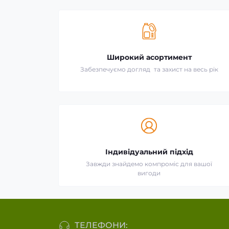
Широкий асортимент
Забезпечуємо догляд та захист на весь рік
Індивідуальний підхід
Завжди знайдемо компроміс для вашої
вигоди
ТЕЛЕФОНИ: