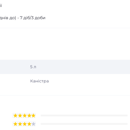
ї
ів до) - 7 діб/3 доби
5 л
Каністра