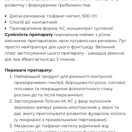
розвитку і формуванню грибкових пор.
Діюча речовина: тіофанат метил, 500 г/л
Спосіб дії: контактний
Препаративна форма: КС, концентрат суспензії
Сумісність препарату
нормальна майже з усіма
хімічними препаратами, крім луговмісних речовин. Луг
просто нейтралізує дію цього фунгіциду. Великий
плюс застосування цього препарату - швидша захисна
дія, яка зберігається до 3 тижнів.
Переваги препарату:
Найкращий продукт для раннього контролю
прикореневих гнилей, борошнистої роси, снігової
плісняви та покращення фізіологічного стану
рослин до та після перезимівлі.
Застосування Топсин-М, КС у фазу колосіння
зернових знижує рівень мікотоксинів у зерні та
дає змогу пригнічувати розвиток фузаріозу колоса
(у поєднанні з триазольними партнерами).
Механізм дії тіофанат-метилу відмінний від
механізму дії найпоширеніших фунгіцидів для