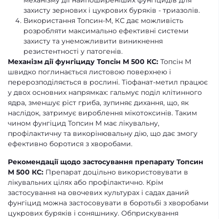
захисту зернових і цукрових буряків - триазолів.
Використання Топсин-М, КС дає можливість
розробляти максимально ефективні системи
захисту та унеможливити виникнення
резистентності у патогенів.
Механізм дії фунгіциду Топсін М 500 КС:
Топсін М
швидко поглинається листовою поверхнею і
перерозподіляється в рослині. Тіофанат-метил працює
у двох основних напрямках: гальмує поділ клітинного
ядра, зменшує ріст гриба, зупиняє дихання, що, як
наслідок, затримує вироблення мікотоксинів. Таким
чином фунгіцид Топсин М має лікувальну,
профілактичну та викорінювальну дію, що дає змогу
ефективно боротися з хворобами.
Рекомендації щодо застосування препарату Топсин
М 500 КС:
Препарат доцільно використовувати в
лікувальних цілях або профілактично. Крім
застосування на овочевих культурах і садах даний
фунгіцид можна застосовувати в боротьбі з хворобами
цукрових буряків і соняшнику. Обприскування