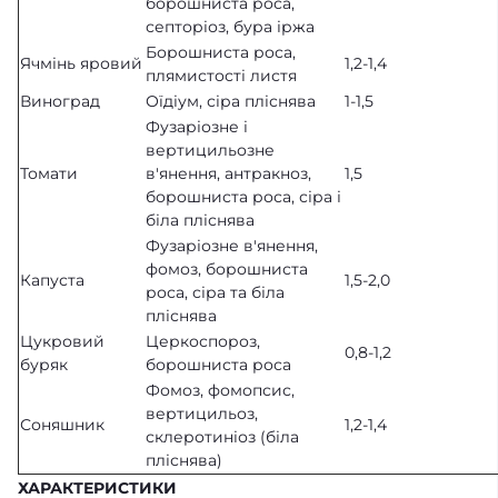
борошниста роса,
септоріоз, бура іржа
Борошниста роса,
Ячмінь яровий
1,2-1,4
плямистості листя
Виноград
Оїдіум, сіра пліснява
1-1,5
Фузаріозне і
вертицильозне
Томати
в'янення, антракноз,
1,5
борошниста роса, сіра і
біла пліснява
Фузаріозне в'янення,
фомоз, борошниста
Капуста
1,5-2,0
роса, сіра та біла
пліснява
Цукровий
Церкоспороз,
0,8-1,2
буряк
борошниста роса
Фомоз, фомопсис,
вертицильоз,
Соняшник
1,2-1,4
склеротиніоз (біла
пліснява)
ХАРАКТЕРИСТИКИ