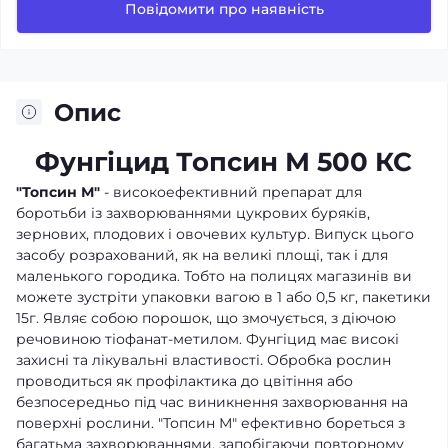
Повідомити про наявність
Опис
Фунгіцид Топсин М 500 КС
"Топсин М"
- високоефективний препарат для
боротьби із захворюваннями цукрових буряків,
зернових, плодових і овочевих культур. Випуск цього
засобу розрахований, як на великі площі, так і для
маленького городика. Тобто на полицях магазинів ви
можете зустріти упаковки вагою в 1 або 0,5 кг, пакетики
15г. Являє собою порошок, що змочується, з діючою
речовиною тіофанат-метилом. Фунгіцид має високі
захисні та лікувальні властивості. Обробка рослин
проводиться як профілактика до цвітіння або
безпосередньо під час виникнення захворювання на
поверхні рослини. "Топсин М" ефективно бореться з
багатьма захворюваннями, запобігаючи повторному