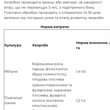
потрібно проводити вранці або ввечері, за швидкості
вітру, що не перевищує 5 м/с, з підвітряного боку.
Повторні обробки проводять з інтервалом 14-30 днів
залежно від погодних умов та етапу розвитку хвороби.
Норма витрати:
Норма внесення, 
Культура
Хвороба
га
Борошняна роса,
парша, філостиктоз
Яблуня
1,4-1,6
(бура плямистість),
плодова пліснява
Церкоспорельозна та
фузаріозна, коренева
пліснява, фузаріоз
Пшениця
колоса (контроль
1,2-1,4
озима
мікотоксинів),