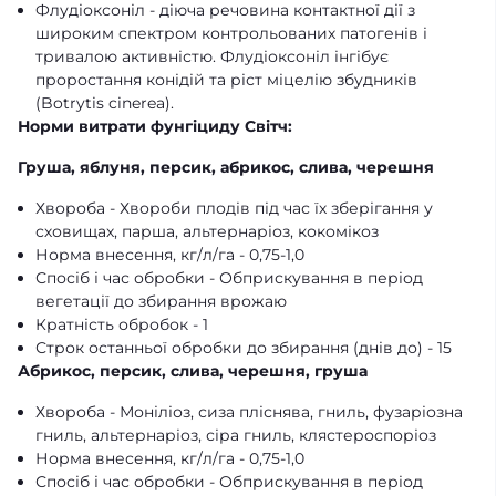
Флудіоксоніл - діюча речовина контактної дії з
широким спектром контрольованих патогенів і
тривалою активністю. Флудіоксоніл інгібує
проростання конідій та ріст міцелію збудників
(Botrytis cinerea).
Норми витрати фунгіциду Світч:
Груша, яблуня, персик, абрикос, слива, черешня
Хвороба - Хвороби плодів під час їх зберігання у
сховищах, парша, альтернаріоз, кокомікоз
Норма внесення, кг/л/га - 0,75-1,0
Спосіб і час обробки - Обприскування в період
вегетації до збирання врожаю
Кратність обробок - 1
Строк останньої обробки до збирання (днів до) - 15
Абрикос, персик, слива, черешня, груша
Хвороба - Моніліоз, сиза пліснява, гниль, фузаріозна
гниль, альтернаріоз, сіра гниль, клястероспоріоз
Норма внесення, кг/л/га - 0,75-1,0
Спосіб і час обробки - Обприскування в період