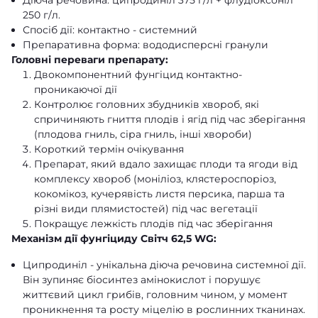
Діюча речовина: ципродиніл 375 г/л + флудіоксоніл
250 г/л.
Спосіб дії: контактно - системний
Препаративна форма: вододисперсні гранули
Головні переваги препарату:
Двокомпонентний фунгіцид контактно-
проникаючої дії
Контролює головних збудників хвороб, які
спричиняють гниття плодів і ягід під час зберігання
(плодова гниль, сіра гниль, інші хвороби)
Короткий термін очікування
Препарат, який вдало захищає плоди та ягоди від
комплексу хвороб (моніліоз, клястероспоріоз,
кокомікоз, кучерявість листя персика, парша та
різні види плямистостей) під час вегетації
Покращує лежкість плодів під час зберігання
Механізм дії фунгіциду Світч 62,5 WG:
Ципродиніл - унікальна діюча речовина системної дії.
Він зупиняє біосинтез амінокислот і порушує
життєвий цикл грибів, головним чином, у момент
проникнення та росту міцелію в рослинних тканинах.