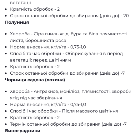
вегетації
Кратність обробок - 2
Строк останньої обробки до збирання (днів до) - 20
Полуниця
Хвороба - Сіра гниль ягід, бура та біла плямистості
листя, борошниста роса
Норма внесення, кг/л/га - 0,75-1,0
Спосіб та час обробки - Обприскування в період
вегетації: перед цвітінням
Кратність обробок - 2
Строк останньої обробки до збирання (днів до) -7
Чорниця садова (лохина)
Хвороба - Антракноз, моніліоз, плямистості, хвороби
ягід під час зберігання
Норма внесення, кг/л/га - 0,75-1,0
Спосіб і час обробки - Після масового цвітіння
Кратність обробок - 2
Термін останньої обробки до збирання (днів до) -7
Виноградники