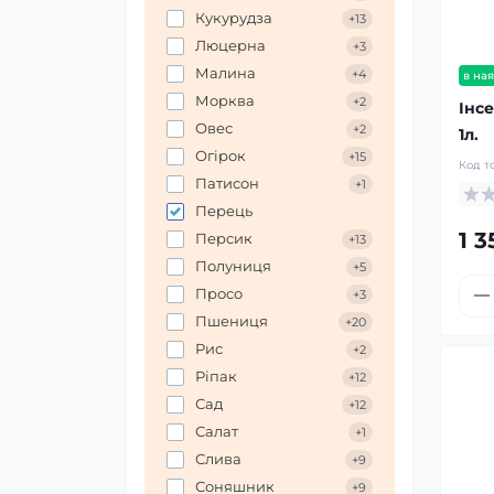
Кукурудза
+13
Люцерна
+3
Малина
+4
в ная
Морква
+2
Інс
Овес
+2
1л.
Огірок
+15
Код т
Патисон
+1
Перець
1 3
Персик
+13
Полуниця
+5
Просо
+3
Пшениця
+20
Рис
+2
Ріпак
+12
Сад
+12
Салат
+1
Слива
+9
Соняшник
+9