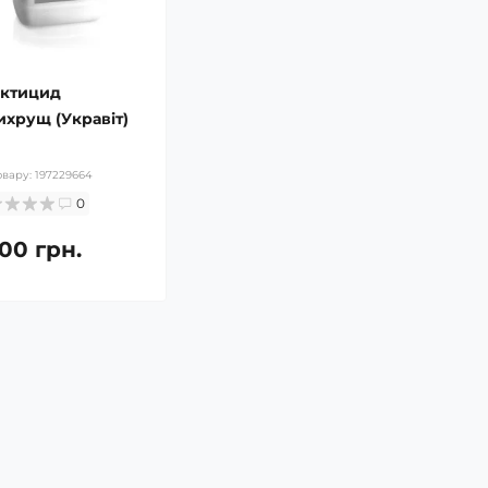
ектицид
ихрущ (Укравіт)
овару:
197229664
0
700 грн.