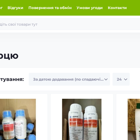
ог
Відгуки
Повернення та обмін
Умови угоди
Контакти
ерцю
тування: