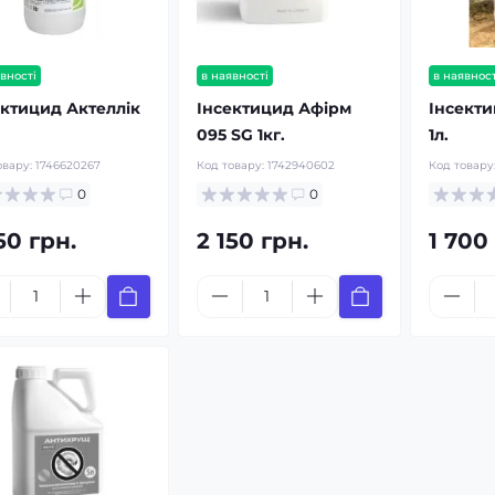
вності
в наявності
в наявност
ектицид Актеллік
Інсектицид Афірм
Інсект
095 SG 1кг.
1л.
овару:
1746620267
Код товару:
1742940602
Код товару
0
0
50 грн.
2 150 грн.
1 700