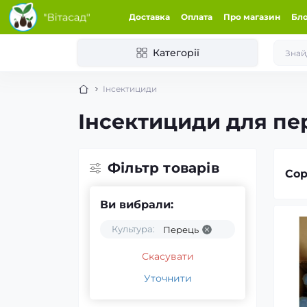
Доставка
Оплата
Про магазин
Бл
Категорії
Інсектициди
Інсектициди для п
Фільтр товарів
Сор
Ви вибрали:
Культура:
Перець
Скасувати
Уточнити