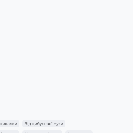
 цикадки
Від цибулевої мухи