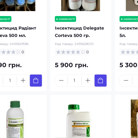
вності
в наявності
в наявност
ектицид Радіант
Інсектицид Delegate
Інсекти
eva 500 мл.
Corteva 500 гр.
5л.
овару:
2493629585
Код товару:
2493628033
Код товару
0
0
90 грн.
5 900 грн.
5 300