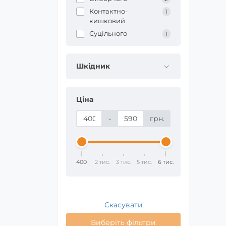
Контактно-
1
кишковий
Суцільного
1
Шкідник
Ціна
-
грн.
400
2 тис.
3 тис.
5 тис.
6 тис.
Скасувати
Виберіть фільтри