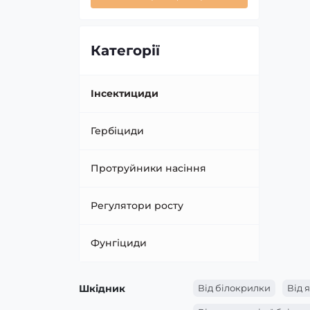
Категорії
Інсектициди
Гербіциди
Протруйники насіння
Регулятори росту
Фунгіциди
Шкідник
Від білокрилки
Від 