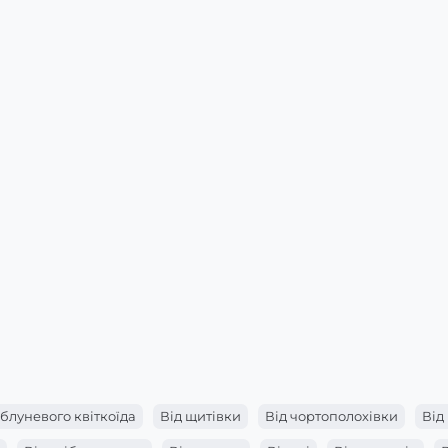
яблуневого квіткоїда
Від щитівки
Від чортополохівки
Від