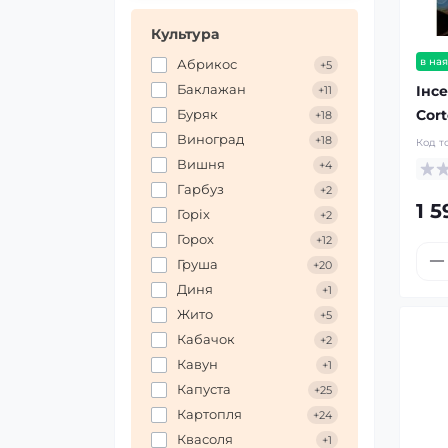
Культура
в ная
Абрикос
+5
Баклажан
Інс
+11
Cort
Буряк
+18
Виноград
+18
Код т
Вишня
+4
Гарбуз
+2
1 5
Горіх
+2
Горох
+12
Груша
+20
Диня
+1
Жито
+5
Кабачок
+2
Кавун
+1
Капуста
+25
Картопля
+24
Квасоля
+1