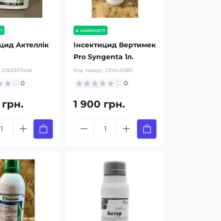
і
в наявності
цид Актеллік
Інсектицид Вертимек
Pro Syngenta 1л.
:
2363357458
Код товару:
2316433851
0
0
 грн.
1 900 грн.