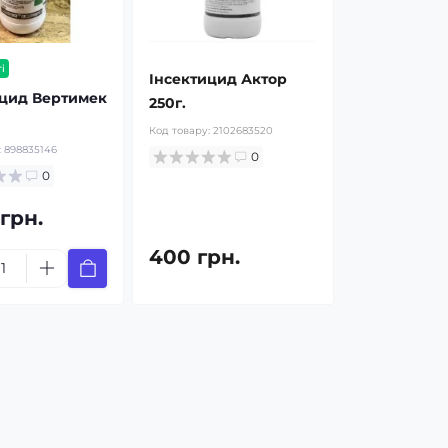
і
Інсектицид Актор
ицид Вертимек
250г.
Код товару:
2102683520
:
898835146
0
0
 грн.
400 грн.