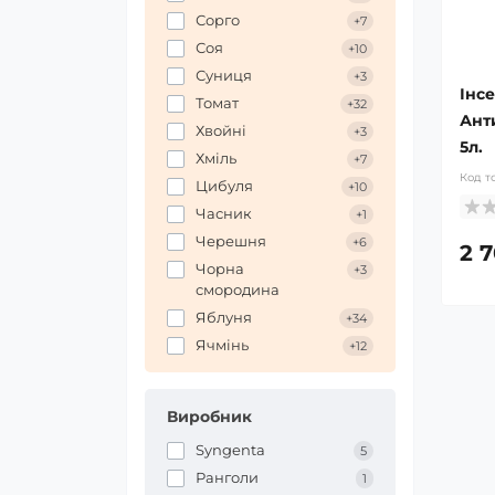
Сорго
+7
Соя
+10
Суниця
+3
Інс
Томат
+32
Ант
Хвойні
+3
5л.
Хміль
+7
Код т
Цибуля
+10
Часник
+1
Черешня
+6
2 
Чорна
+3
смородина
Яблуня
+34
Ячмінь
+12
Виробник
Syngenta
5
Ранголи
1