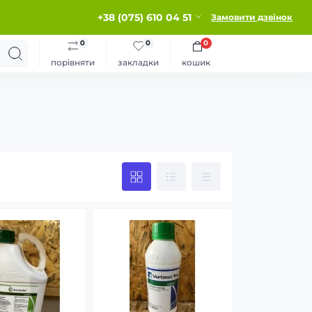
+38 (075) 610 04 51
Замовити дзвінок
0
0
0
порівняти
закладки
кошик