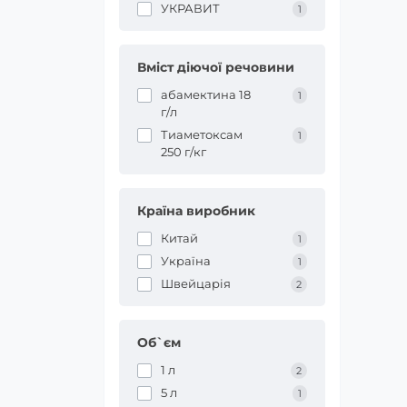
УКРАВИТ
1
Вміст діючої речовини
абамектина 18
1
г/л
Тиаметоксам
1
250 г/кг
Країна виробник
Китай
1
Україна
1
Швейцарія
2
Об`єм
1 л
2
5 л
1