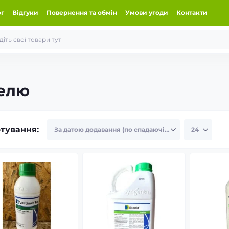
ог
Відгуки
Повернення та обмін
Умови угоди
Контакти
мелю
тування: