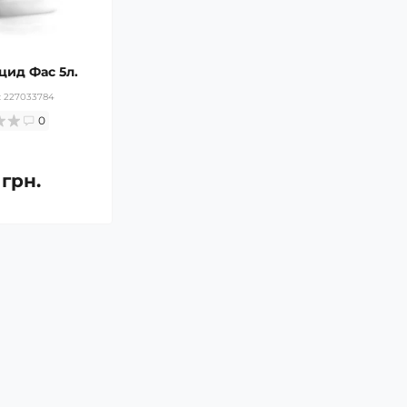
цид Фас 5л.
:
227033784
0
 грн.