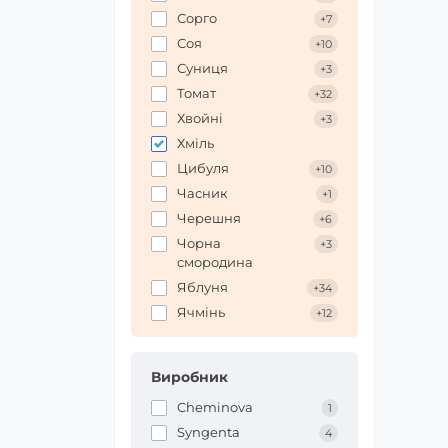
Сорго
+7
Соя
+10
Суниця
+3
Томат
+32
Хвойні
+3
Хміль
Цибуля
+10
Часник
+1
Черешня
+6
Чорна
+3
смородина
Яблуня
+34
Ячмінь
+12
Виробник
Cheminova
1
Syngenta
4