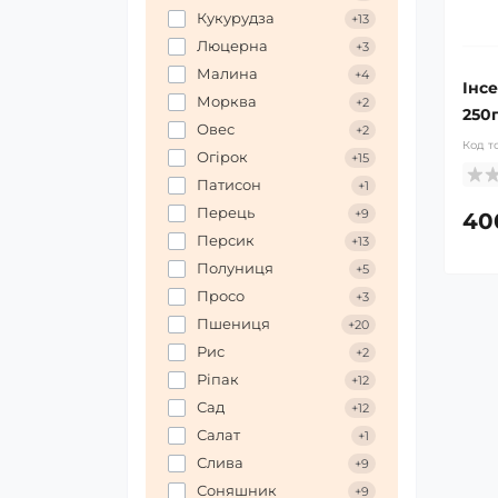
Кукурудза
+13
Люцерна
+3
Малина
+4
Інс
Морква
+2
250г
Овес
+2
Код т
Огірок
+15
Патисон
+1
Перець
+9
40
Персик
+13
Полуниця
+5
Просо
+3
Пшениця
+20
Рис
+2
Ріпак
+12
Сад
+12
Салат
+1
Слива
+9
Соняшник
+9