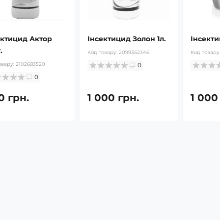
ектицид Актор
Інсектицид Золон 1л.
Інсекти
.
Код товару:
2099352346
Код товару
овару:
2102683520
0
0
0 грн.
1 000 грн.
1 000