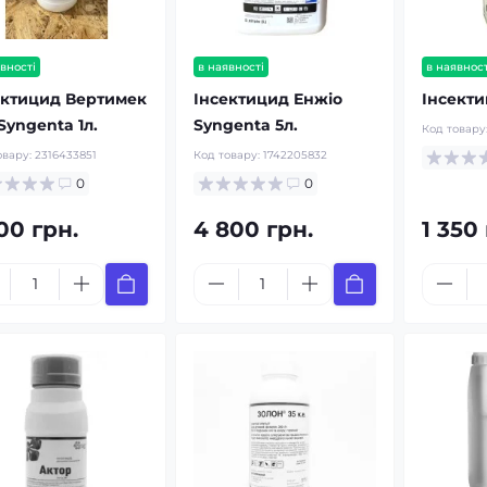
вності
в наявності
в наявност
ектицид Вертимек
Інсектицид Енжіо
Інсекти
Syngenta 1л.
Syngenta 5л.
Код товару
овару:
2316433851
Код товару:
1742205832
0
0
00 грн.
4 800 грн.
1 350