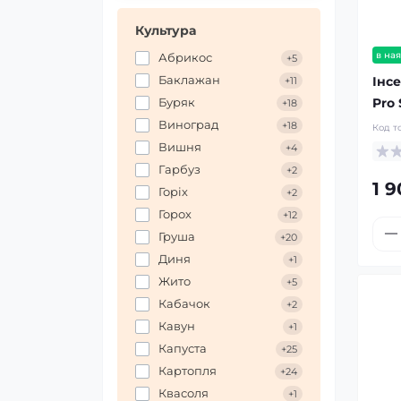
Культура
в ная
Абрикос
+5
Баклажан
Інс
+11
Pro 
Буряк
+18
Виноград
+18
Код т
Вишня
+4
Гарбуз
+2
1 9
Горіх
+2
Горох
+12
Груша
+20
Диня
+1
Жито
+5
Кабачок
+2
Кавун
+1
Капуста
+25
Картопля
+24
Квасоля
+1