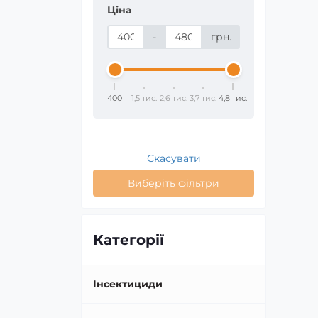
Ціна
-
грн.
400
1,5 тис.
2,6 тис.
3,7 тис.
4,8 тис.
Скасувати
Виберіть фільтри
Категорії
Інсектициди