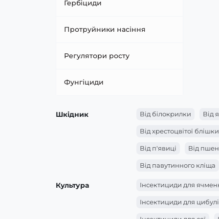
Гербіциди
Протруйники насіння
Регулятори росту
Фунгіциди
Шкідник
Від білокрилки
Від 
Від хрестоцвітої блішки
Від п'явиці
Від пшен
Від павутинного кліща
Від личинки хруща
Культура
Інсектициди для ячме
Від комарів
Від кол
Інсектициди для цибулі
Від картопляної молі