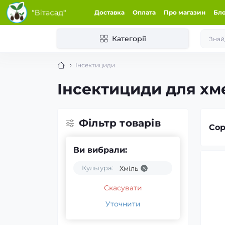
Доставка
Оплата
Про магазин
Бл
Категорії
Інсектициди
Інсектициди для х
Фільтр товарів
Сор
Ви вибрали:
Культура:
Хміль
Скасувати
Уточнити