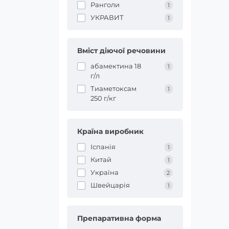
Ранголи
1
УКРАВИТ
1
Вміст діючої речовини
абамектина 18
1
г/л
Тиаметоксам
1
250 г/кг
Країна виробник
Іспанія
1
Китай
1
Україна
2
Швейцарія
1
Препаративна форма