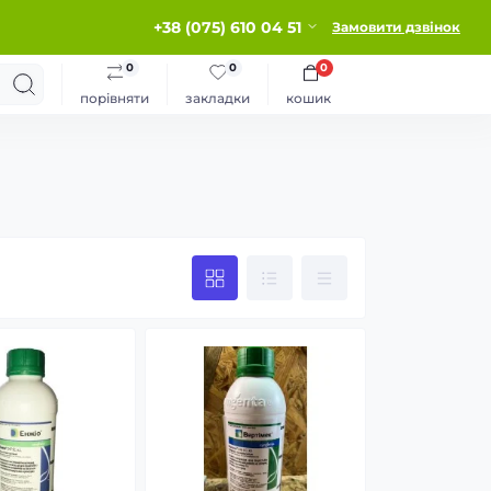
+38 (075) 610 04 51
Замовити дзвінок
0
0
0
порівняти
закладки
кошик