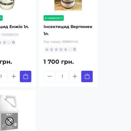
і
в наявності
цид Енжіо 1л.
Інсектицид Вертимек
1л.
:
1326583035
Код товару:
898835146
0
0
 грн.
1 700 грн.