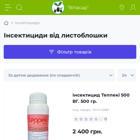
Інсектициди
Інсектициди від листоблошки
Фільтр товарів
Інсектицид Теппекі 500
ВГ. 500 гр.
Код товару:
1614143861
0
2 400 грн.