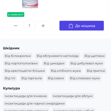
в наявності
До кошика
Шкідник
Від білокрилки
Від яблуневого квіткоїда
Від щитівки
Від чортополохівки
Від цикадки
Від цибулевої мухи
Від хрестоцвітої блішки
Від хлібного жука
Від трипси
Від тлі
Від тарганів
Від совки
Від сливової мухи
Від саранчі
Від п'явиці
Від пшеничного трипса
Культура
Від прихованохоботника
Від попелиці
Інсектициди для ячменю
Інсектициди для яблуні
Від плодожерки
Від пильщика
Від павутинного кліща
Інсектициди для чорної смородини
Від мух
Від мурах
Від мінера
Від медяниці
Інсектициди для черешні
Інсектициди для цибулі