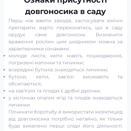
Ознаки присутності
довгоносика в саду
Перш ніж вжити заходів, застосувати хімічні
препарати, варто переконатись, що в саду
орудує саме довгоносик. Визначити
враження рослин цим шкідником можна за
характерними ознаками:
молоде листя, квіти мають пошкодження,
погризені маточки та тичинки;
всередині бутонів знаходяться личинки;
бутони, квіти, зав'язі висихають та
обсипаються;
на зав'язях та плодах є дрібні дірочки;
у кісточках опалих ягід та плодів знаходяться
личинки.
Починати боротьбу й використати інсектицид
від довгоносика потрібно негайно, як тільки
буде виявлено перші сліди його діяльності.