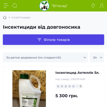
Інсектициди
Інсектициди від довгоносика
Фільтр товарів
Інсектицид Актеллік 5л.
Код товару:
2363357458
0
5 300 грн.