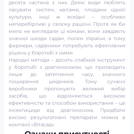
Від квіткоїда
Від картопляної молі
десята частина з них. Деякі види люблять
Інсектициди для ріпаку
Інсектициди для рису
ласувати листям, квітами, плодами однієї
Від капустяної совки
Від капустяної молі
Від казарки
Інсектициди для пшениці
Інсектициди для проса
культури, інші ж всеїдні – особливо
Від зернівки
Від довгоносика
Інсектициди для полуниці
Інсектициди для персику
неперебірливі у своєму раціоні. Проте як би
Від грушевого пильщика
Від грушевої медяниці
мило не виглядали ці комахи, вони завдають
Інсектициди для перцю
Інсектициди для патисонів
Від горохової зерновки
Від галиці
Від вишневої мухи
значної шкоди садам, полям України, а тому
Інсектициди для огірків
Інсектициди для вівса
фермери, садівники потребують ефективних
Від букарки
Від брунькоїда
Від борошнистого червця
Інсектициди для моркви
Інсектициди для малини
рішень у боротьбі з ними.
Від бліх
Від блішок
Від білянки
Від білана
Інсектициди для люцерни
Інсектициди для кукурузди
Народні методи – досить слабкий інструмент
Від бавовняної совки
Від акацієвої вогнівки
у боротьбі з довгоносиком, що призводить
Інсектициди для квасолі
Інсектициди для картоплі
лише до затягнення часу, значного
Інсектициди для капусти
Інсектициди для кавунів
поширення шкідників. Тому сучасні
Інсектициди для кабачків
Інсектициди для жита
виробники пропонують великий вибір
Інсектициди для дині
Інсектициди для груші
засобів, що відрізняються високою
ефективністю та способом використання – це
Інсектициди для гороху
Інсектициди для горіху
інсектициди від довгоносика. Придбати
Інсектициди для гарбуза
Інсектициди для вишні
високо результативні препарати можна в
Інсектициди для винограду
Інсектициди для буряка
компанії «Вітасад».
Інсектициди для баклажанів
Інсектициди для абрикосу