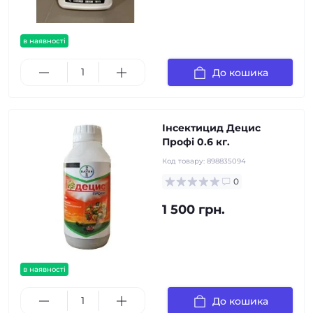
в наявності
До кошика
Інсектицид Децис
Профі 0.6 кг.
Код товару:
898835094
0
1 500 грн.
в наявності
До кошика