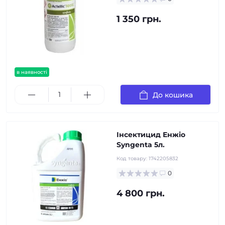
1 350 грн.
в наявності
До кошика
Інсектицид Енжіо
Syngenta 5л.
Код товару:
1742205832
0
4 800 грн.