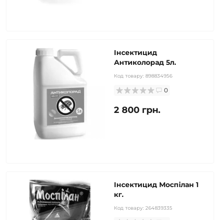
Інсектицид
Антиколорад 5л.
Код товару:
898834956
0
2 800 грн.
Інсектицид Моспілан 1
кг.
Код товару:
264839335