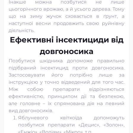
Інакше можна позбутися не лише
цьогорічного врожаю, а й усього дерева. Тому
що на зиму жучок сховається в ґрунт, а
наступної весни продовжить свою руйнівну
діяльність.
Ефективні інсектициди від
довгоносика
Позбутися шкідника допоможе правильно
підібраний інсектицид проти довгоносика.
Застосовувати його потрібно лише за
інструкцією у точно відведений для того час.
Між собою препарати відрізняються
ефективністю, принципом дії та безпекою,
але головне – їх спрямована дія на певний
вид довгоносиків.
Яблуневого квіткоїда допоможуть
позбутися препарати «Децис», «Золон»,
«Енжіо», «Воліам», «Мікро», т.п.