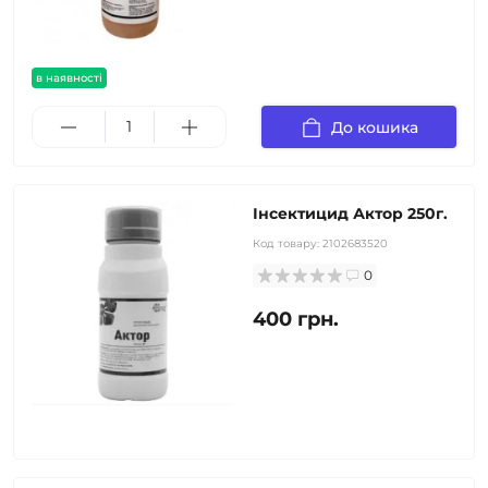
в наявності
До кошика
Інсектицид Актор 250г.
Код товару:
2102683520
0
400 грн.