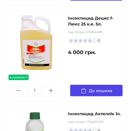
Інсектицид Децис f-
Люкс 25 к.е. 5л.
Код товару:
215844580
0
4 000 грн.
в наявності
До кошика
Інсектицид Актеллік 1л.
Код товару:
1746620267
0