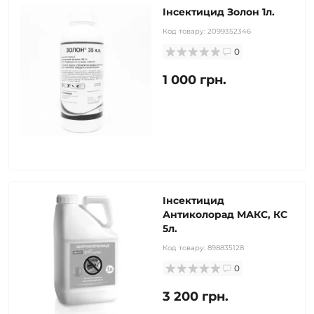
Інсектицид Золон 1л.
Код товару:
2099352346
0
1 000 грн.
Інсектицид
Антиколорад МАКС, КС
5л.
Код товару:
898835128
0
3 200 грн.