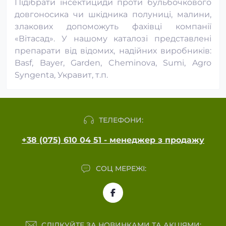
Підібрати інсектициди проти бульбочкового
довгоносика чи шкідника полуниці, малини,
злакових допоможуть фахівці компанії
«Вітасад». У нашому каталозі представлені
препарати від відомих, надійних виробників:
Basf, Bayer, Garden, Cheminova, Sumi, Agro
Syngenta, Укравит, т.п.
ТЕЛЕФОНИ:
+38 (075) 610 04 51 - менеджер з продажу
СОЦ МЕРЕЖІ:
СЛІДКУЙТЕ ЗА НОВИНКАМИ ТА АКЦІЯМИ: