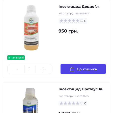
Інсектицид Децис 1л.
Код товару:
1551543634
0
950 грн.
в наявності
До кошика
Інсектицид Протеус 1л.
Код товару:
1526788715
0