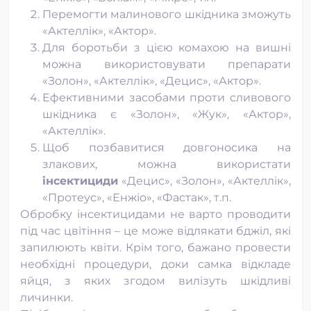
Перемогти малинового шкідника зможуть
«Актеллік», «Актор».
Для боротьби з цією комахою на вишні
можна використовувати препарати
«Золон», «Актеллік», «Децис», «Актор».
Ефективними засобами проти сливового
шкідника є «Золон», «Жук», «Актор»,
«Актеллік».
Щоб позбавитися довгоносика на
злакових, можна використати
інсектициди
«Децис», «Золон», «Актеллік»,
«Протеус», «Енжіо», «Фастак», т.п.
Обробку інсектицидами не варто проводити
під час цвітіння – це може відлякати бджіл, які
запилюють квіти. Крім того, бажано провести
необхідні процедури, доки самка відкладе
яйця, з яких згодом вилізуть шкідливі
личинки.