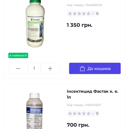
Код товару:
1326583035
0
1 350 грн.
в наявності
До кошика
Інсектицид Фастак к. е.
1л
Код товару:
216000637
0
700 грн.