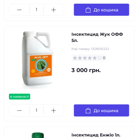
До кошика
Інсектицид Жук ОФФ
5л.
Код товару:
1328292222
0
3 000 грн.
в наявності
До кошика
Інсектицид Енжіо 1л.