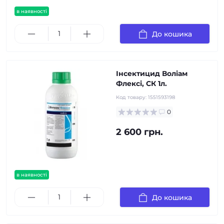
в наявності
До кошика
Інсектицид Воліам
Флексі, СК 1л.
Код товару:
1551593198
0
2 600 грн.
в наявності
До кошика