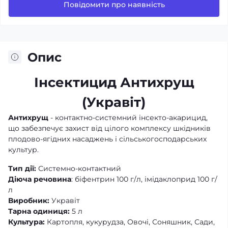
Повідомити про наявність
Опис
Інсектицид Антихрущ
(Укравіт)
Антихрущ
- контактно-системний інсекто-акарицид,
що забезпечує захист від цілого комплексу шкідників
плодово-ягідних насаджень і сільськогосподарських
культур.
Тип дії:
Системно-контактний
Діюча речовина
: біфентрин 100 г/л, імідаклоприд 100 г/
л
Виробник:
Укравіт
Тарна одиниця:
5 л
Культура:
Картопля, кукурудза, Овочі, Соняшник, Сади,