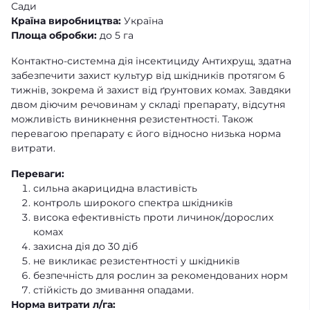
Сади
Країна виробництва:
Україна
Площа обробки:
до 5 га
Контактно-системна дія інсектициду Антихрущ, здатна
забезпечити захист культур від шкідників протягом 6
тижнів, зокрема й захист від ґрунтових комах. Завдяки
двом діючим речовинам у складі препарату, відсутня
можливість виникнення резистентності. Також
перевагою препарату є його відносно низька норма
витрати.
Переваги:
сильна акарицидна властивість
контроль широкого спектра шкідників
висока ефективність проти личинок/дорослих
комах
захисна дія до 30 діб
не викликає резистентності у шкідників
безпечність для рослин за рекомендованих норм
стійкість до змивання опадами.
Норма витрати л/га: