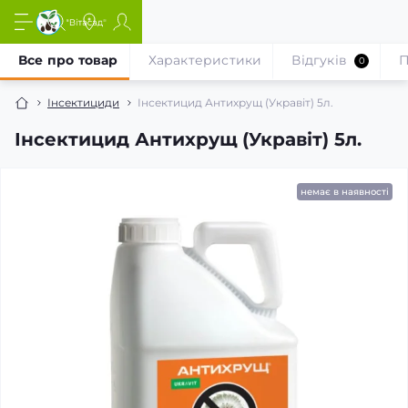
Все про товар
Характеристики
Відгуків
П
0
Інсектициди
Інсектицид Антихрущ (Укравіт) 5л.
Інсектицид Антихрущ (Укравіт) 5л.
немає в наявності