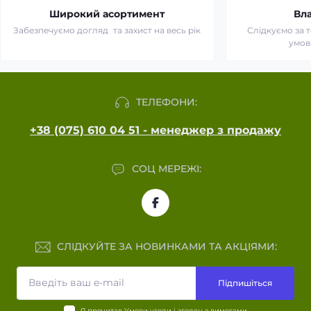
Широкий асортимент
Вл
Забезпечуємо догляд та захист на весь рік
Слідкуємо за 
умов
ТЕЛЕФОНИ:
+38 (075) 610 04 51 - менеджер з продажу
СОЦ МЕРЕЖІ:
СЛІДКУЙТЕ ЗА НОВИНКАМИ ТА АКЦІЯМИ:
Підпишіться
Я прочитав
Умови угоди
і згоден з вимогами