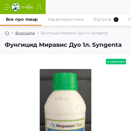
Все про товар
Характеристики
Відгуків
П
0
Фунгіциди
Фунгицид Миравис Дуо 1л. Syngenta
Фунгицид Миравис Дуо 1л. Syngenta
в наявності