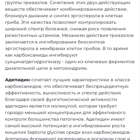
группы триазолов. Сочетание этих двух действующих
веществ обеспечивает комбинированное действие,
блокируя дыхание и синтез эргостерола в клетках
гриба. Эти качества позволяют контролировать
широкий спектр болезней, снижая риск появления
резистентных штаммов. Механизм действия триазолов
заключается в ингибировании биосинтеза
эргостерола в мембранах клеток грибов. В то время
как карбоксамиды ингибируют
сукцинатдегидрогеназу - один из ключевых ферментов
дыхательной цепи в митохондриях.
Адепидин
сочетает лучшие характеристики в классе
карбоксамидов, что обеспечивает беспрецедентную
эффективность, выносливость и спектр действия.
Благодаря своей фунгитоксической активности
адепидин является молекулой, которая требует
гораздо меньшей концентрации для эффективного
контроля большинства патогенов. Адепидин имеет
самый высокий потенциал в ингибировании роста
мицелия Septoria glycines среди всех карбоксамидов.
Адепидин формирует резервуары в восковом слое и