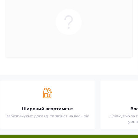
Широкий асортимент
Вл
Забезпечуємо догляд та захист на весь рік
Слідкуємо за 
умов