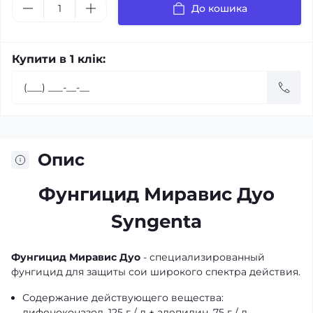
До кошика
Купити в 1 клік:
Опис
Фунгицид Миравис Дуо
Syngenta
Фунгицид Миравис Дуо
- специализированный
фунгицид для защиты сои широкого спектра действия.
Содержание действующего вещества:
дифеноконазол, 125 г / л + адепидин, 75 г / л