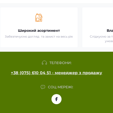
Широкий асортимент
Вл
Забезпечуємо догляд та захист на весь рік
Слідкуємо за 
умов
ТЕЛЕФОНИ:
+38 (075) 610 04 51 - менеджер з продажу
СОЦ МЕРЕЖІ: