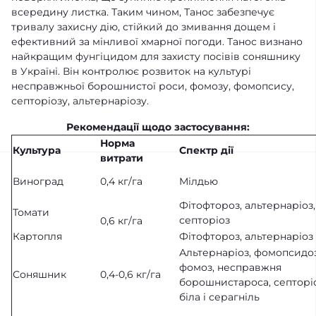
всередину листка. Таким чином, Танос забезпечує
тривалу захисну дію, стійкий до змивання дощем і
ефективний за мінливої хмарної погоди. Танос визнано
найкращим фунгіцидом для захисту посівів соняшнику
в Україні. Він контролює розвиток на культурі
несправжньої борошнистої роси, фомозу, фомопсису,
септоріозу, альтернаріозу.
Рекомендації щодо застосування:
Норма
Культура
Спектр дії
витрати
Виноград
0,4 кг/га
Мілдью
Фітофтороз, альтернаріоз,
Томати
септоріоз
0,6 кг/га
Картопля
Фітофтороз, альтернаріоз
Альтернаріоз, фомопсидоз
фомоз, несправжня
Соняшник
0,4-0,6 кг/га
борошнистароса, септоріо
біла і серагніль