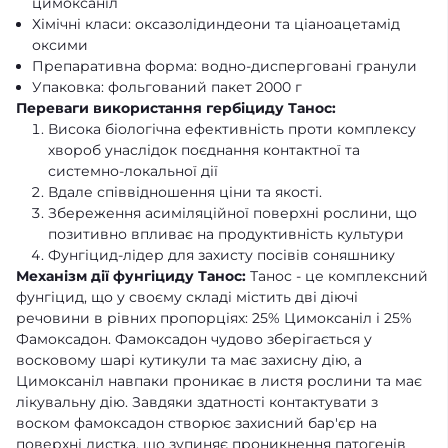
цимоксаніл
Хімічні класи: оксазолідиндеони та ціаноацетамід
оксими
Препаративна форма: водно-дисперговані гранули
Упаковка: фольгований пакет 2000 г
Переваги використання гербіциду Танос:
Висока біологічна ефективність проти комплексу
хвороб унаслідок поєднання контактної та
системно-локальної дії
Вдале співвідношення ціни та якості.
Збереження асиміляційної поверхні рослини, що
позитивно впливає на продуктивність культури
Фунгіцид-лідер для захисту посівів соняшнику
Механізм дії фунгіциду Танос:
Танос - це комплексний
фунгіцид, що у своєму складі містить дві діючі
речовини в рівних пропорціях: 25% Цимоксаніл і 25%
Фамоксадон. Фамоксадон чудово зберігається у
восковому шарі кутикули та має захисну дію, а
Цимоксаніл навпаки проникає в листя рослини та має
лікувальну дію. Завдяки здатності контактувати з
воском фамоксадон створює захисний бар'єр на
поверхні листка, що зупиняє проникнення патогенів