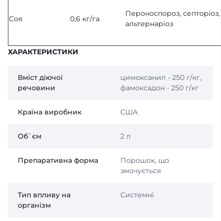
Пероноспороз, септоріоз,
Соя
0,6 кг/га
альтернаріоз
ХАРАКТЕРИСТИКИ
Вміст діючої
цимоксанил - 250 г/кг,
речовини
фамоксадон - 250 г/кг
Країна виробник
США
Об`єм
2 л
Препаративна форма
Порошок, що
змочується
Тип впливу на
Системні
організм